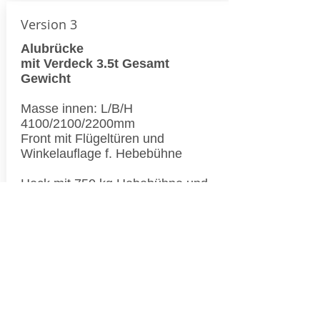
Version 3
Alubrücke
mit Verdeck 3.5t Gesamt
Gewicht
Masse innen: L/B/H
4100/2100/2200mm
Front mit Flügeltüren und
Winkelauflage f. Hebebühne
Heck mit 750 kg Hebebühne und
Verschlussdeckel oben
gasfederunterstützt
Nutzlast ca. 2050 kg
Richtpreis
27‘890.- Fr. netto exkl. Mwst.