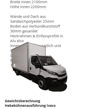
Breite innen 2100mm
Höhe innen 2200mm
Wände und Dach aus
Sandwichpolyester 25mm
Boden aus Verbundkunststoff
30mm gesandet
Heckrahmen & Einfassprofile in
Alu elox
Innenrammschutz seitlich und
vorne
LED Innenleuchte mit
Bewegungsmelder
1-Reihe Alu-Kombizurrschiene
Gewichtsberechnung
Hebebühnenausführung Iveco